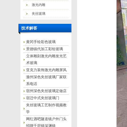
激光内雕
夹丝玻璃
技术解答
黄冈手绘彩色玻璃
景德镇代加工彩绘玻璃
立体雕刻激光内雕发光艺
术玻璃
亚克力装饰激光内雕屏风
滁州深色夹丝玻璃厂家联
系电话
宿州深色夹丝玻璃定做店
宿迁中式夹丝玻璃门
夹丝玻璃工艺制作视频教
学
网红酒吧隧道镜户外门头
招牌千层镜深渊镜