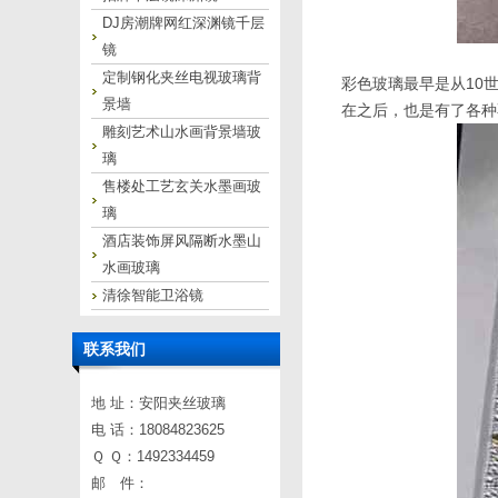
DJ房潮牌网红深渊镜千层
镜
定制钢化夹丝电视玻璃背
彩色玻璃最早是从10
景墙
在之后，也是有了各种
雕刻艺术山水画背景墙玻
璃
售楼处工艺玄关水墨画玻
璃
酒店装饰屏风隔断水墨山
水画玻璃
清徐智能卫浴镜
联系我们
地 址：安阳夹丝玻璃
电 话：18084823625
Ｑ Ｑ：1492334459
邮 件：