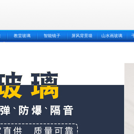
雕
教堂玻璃
智能镜子
屏风背景墙
山水画玻璃