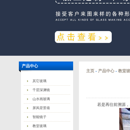
产品中心
主页
-
产品中心
-
教堂
其它玻璃
千层深渊镜
山水画玻璃
若是再往前溯源，
屏风背景墙
智能镜子
教堂玻璃