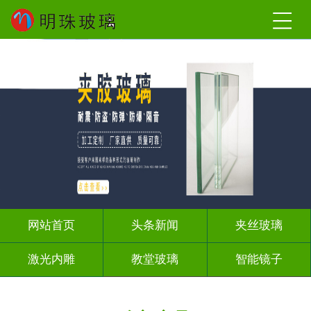
网站首页
头条新闻
夹丝玻璃
激光内雕
教堂玻璃
智能镜子
屏风背景墙
山水画玻璃
千层深渊镜